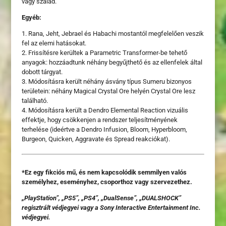
vagy szalad.
Egyéb:
1. Rana, Jeht, Jebrael és Habachi mostantól megfelelően veszik
fel az elemi hatásokat.
2. Frissítésre kerültek a Parametric Transformer-be tehető
anyagok: hozzáadtunk néhány begyűjthető és az ellenfelek által
dobott tárgyat.
3. Módosításra került néhány ásvány típus Sumeru bizonyos
területein: néhány Magical Crystal Ore helyén Crystal Ore lesz
található.
4. Módosításra került a Dendro Elemental Reaction vizuális
effektje, hogy csökkenjen a rendszer teljesítményének
terhelése (ideértve a Dendro Infusion, Bloom, Hyperbloom,
Burgeon, Quicken, Aggravate és Spread reakciókat).
*Ez egy fikciós mű, és nem kapcsolódik semmilyen valós
személyhez, eseményhez, csoporthoz vagy szervezethez.
„PlayStation”, „PS5”, „PS4”, „DualSense”, „DUALSHOCK”
regisztrált védjegyei vagy a Sony Interactive Entertainment Inc.
védjegyei.