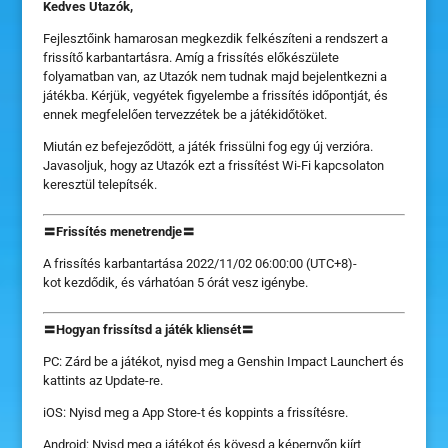
Kedves Utazók,
Fejlesztőink hamarosan megkezdik felkészíteni a rendszert a
frissítő karbantartásra. Amíg a frissítés előkészülete
folyamatban van, az Utazók nem tudnak majd bejelentkezni a
játékba. Kérjük, vegyétek figyelembe a frissítés időpontját, és
ennek megfelelően tervezzétek be a játékidőtöket.
Miután ez befejeződött, a játék frissülni fog egy új verzióra.
Javasoljuk, hogy az Utazók ezt a frissítést Wi-Fi kapcsolaton
keresztül telepítsék.
〓Frissítés menetrendje〓
A frissítés karbantartása 2022/11/02 06:00:00 (UTC+8)-
kot
kezdődik
,
és várhatóan 5 órát vesz igénybe.
〓Hogyan frissítsd a játék kliensét〓
PC: Zárd be a játékot, nyisd meg a Genshin Impact Launchert és
kattints az Update-re.
iOS: Nyisd meg a App Store-t és koppints a frissítésre.
Android: Nyisd meg a játékot és kövesd a képernyőn kiírt