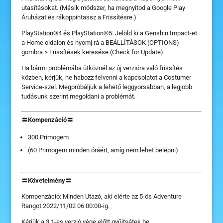
utasításokat. (Másik módszer, ha megnyitod a Google Play
Áruházat és rákoppintassz a Frissítésre.)
PlayStation®4 és PlayStation®5: Jelöld ki a Genshin Impact-et
a Home oldalon és nyomj rá a BEÁLLÍTÁSOK (OPTIONS)
gombra > Frissítések keresése (Check for Update).
Ha bármi problémába ütköznél az új verzióra való frissítés
közben, kérjük, ne habozz felvenni a kapcsolatot a Costumer
Service-szel. Megpróbáljuk a lehető leggyorsabban, a legjobb
tudásunk szerint megoldani a problémát.
〓Kompenzáció〓
300 Primogem
(60 Primogem minden óráért, amíg nem lehet belépni).
〓Követelmény〓
Kompenzáció: Minden Utazó, aki elérte az 5-ös Adventure
Rangot
2022/11/02 06:00:00-
ig.
Kérjük a 3.1-es verzió vége előtt gyűjtsétek be.