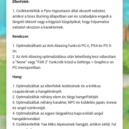
Ellenfelek:
1. Csökkentettük a Pyro Hypostasis által okozott sebzést,
amikor a boss Burning állapotban van és szabadjára engedi a
lángoló ütéseit vagy a kígyózó tűzgolyókat, hogy folyamatos
sebzést okozzon a karakternek.
Rendszer:
1. Optimalizálható az Anti-Aliasing funkció PC-n, PS4 és PS 5-
ön.
2. Az Anti-Aliasing optimalizálása után lehetőség lesz választani
a “None” vagy “FSR 2” funkciók közül a Settings > Graphics on
PC menüpontban.
Hang:
1. Optimalizáltuk az ellenfelek leütésének és a kritikus
csapásoknak a hangélményét.
2. Optimalizáltuk néhány elem és tárgy hangeffektjét.
3. Optimalizáltuk néhány karakter, NPC és küldetés japán, koreai
és angol szinkronját.
4. Optimalizáltuk az egyes tárgyakhoz kapcsolódó angol
hangalámondást.
5. Csökkentettük Yae Miko lépéseinek hangját, amikor sétál, fut