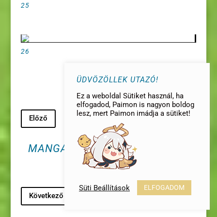
25
26
ÜDVÖZÖLLEK UTAZÓ!
Ez a weboldal Sütiket használ, ha
elfogadod, Paimon is nagyon boldog
Tervezte:
AnheL
|
lesz, mert Paimon imádja a sütiket!
Előző
MANGA: CHAPTER 1: BAD WINE
(PART 2)
©2020 GenshinImpact.hu | Az oldal nem
áll kapcsolatban a fejlesztő céggel és az
Süti Beállítások
ELFOGADOM
összes jogvédett tartalom a MiHoYo
Következő
tulajdona.