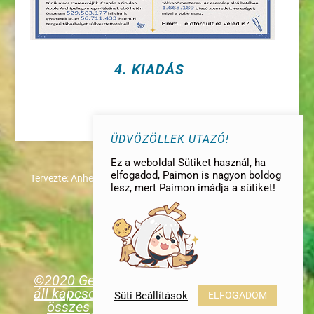
4. KIADÁS
ÜDVÖZÖLLEK UTAZÓ!
Ez a weboldal Sütiket használ, ha
elfogadod, Paimon is nagyon boldog
Tervezte:
AnheL
|
lesz, mert Paimon imádja a sütiket!
©2020 GenshinImpact.hu | Az oldal nem
áll kapcsolatban a fejlesztő céggel és az
Süti Beállítások
ELFOGADOM
összes jogvédett tartalom a MiHoYo