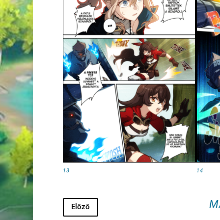
13
14
M
Előző