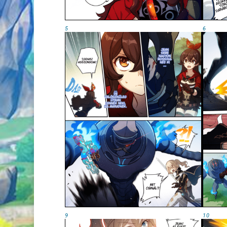
5
6
9
10