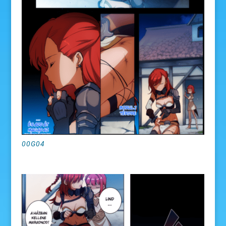
00G04