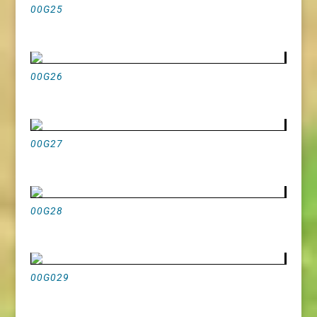
00G25
00G26
00G27
00G28
00G029