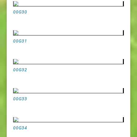
00G30
00G31
00G32
00G33
00G34