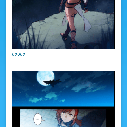
00G03