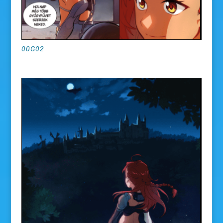
00G02