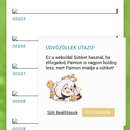
00G35
00G36
ÜDVÖZÖLLEK UTAZÓ!
Ez a weboldal Sütiket használ, ha
elfogadod, Paimon is nagyon boldog
Tervezte:
AnheL
|
lesz, mert Paimon imádja a sütiket!
00G37
00G38
©2020 GenshinImpact.hu | Az oldal nem
áll kapcsolatban a fejlesztő céggel és az
Süti Beállítások
ELFOGADOM
összes jogvédett tartalom a MiHoYo
tulajdona.
00G39