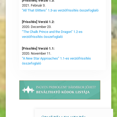
[Frissítés] Verzió 1.3:
2021. Február 3.
“All That Glitters” 1.3-as verziófrissítés összefoglaló
[Frissítés] Verzió 1.2:
2020. December 23.
“The Chalk Prince and the Dragon” 1.2-es
verziófrissítés összefoglaló
[Frissítés] Verzió 1.1:
2020. November 11.
“A New Star Approaches” 1.1-es verziófrissítés
összefoglaló