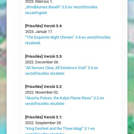
2023. Március 1.
„Windblumes Breath” 3.5-ös Verziófrissítés
összefoglaló
[Frissítés] Verzió 3.4:
2023. Január 17.
“The Exquisite Night Chimes” 3.4-es verziófrissítés
részletek
[Frissítés] Verzió 3.3:
2022. December 06.
“All Senses Clear, All Existence Void” 3.3-as
verziófrissítés részletei
[Frissítés] Verzió 3.2:
2022. November 02.
“Akasha Pulses, the Kalpa Flame Rises” 3.2-es
verziófrissítés részletei
[Frissítés] Verzió 3.1:
2022. Szeptember 28.
“King Deshret and the Three Magi” 3.1-es