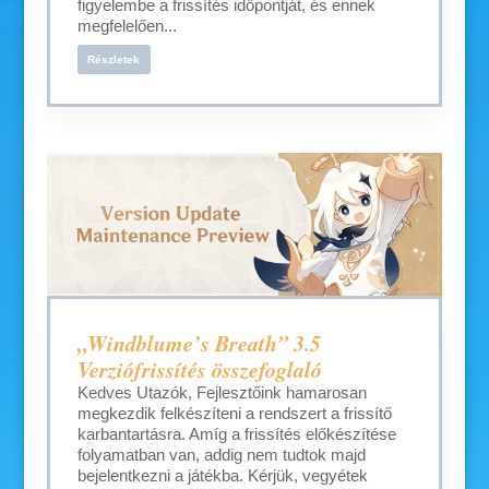
figyelembe a frissítés időpontját, és ennek
megfelelően...
Részletek
„Windblume’s Breath” 3.5
Verziófrissítés összefoglaló
Kedves Utazók, Fejlesztőink hamarosan
megkezdik felkészíteni a rendszert a frissítő
karbantartásra. Amíg a frissítés előkészítése
folyamatban van, addig nem tudtok majd
bejelentkezni a játékba. Kérjük, vegyétek