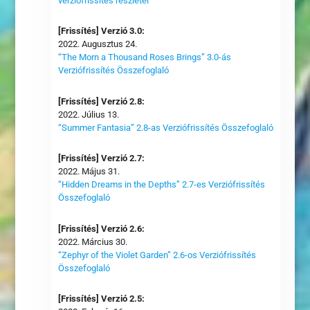
verziófrissítés részletei
[Frissítés] Verzió 3.0:
2022. Augusztus 24.
“The Morn a Thousand Roses Brings” 3.0-ás
Verziófrissítés Összefoglaló
[Frissítés] Verzió 2.8:
2022. Július 13.
“Summer Fantasia” 2.8-as Verziófrissítés Összefoglaló
[Frissítés] Verzió 2.7:
2022. Május 31.
“Hidden Dreams in the Depths” 2.7-es Verziófrissítés
Összefoglaló
[Frissítés] Verzió 2.6:
2022. Március 30.
“Zephyr of the Violet Garden” 2.6-os Verziófrissítés
Összefoglaló
[Frissítés] Verzió 2.5: