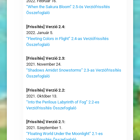
2022. Február 16.
“When the Sakura Bloom” 2.5-ös Verziófrissítés
Összefoglaló
[Frissítés] Verzió 2.4:
2022. Január 5.
“Fleeting Colors in Flight” 2.4-as Verziófrissítés
Összefoglaló
[Frissítés] Verzió 2.3:
2021. November 24.
“Shadows Amidst Snowstorms” 2.3-as Verziófrissítés
Összefoglaló
[Frissítés] Verzió 2.2:
2021. Október 13.
“Into the Perilous Labyrinth of Fog” 2.2-es
Verziófrissítés Összefoglaló
[Frissítés] Verzió 2.1:
2021. Szeptember 1.
“Floating World Under the Moonlight” 2.1-es
Verziófrissítés Összefoglaló