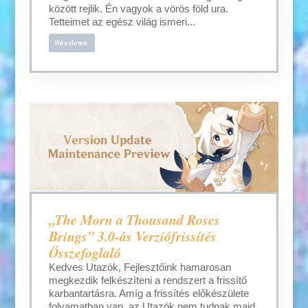
között rejlik. Én vagyok a vörös föld ura.
Tetteimet az egész világ ismeri...
Részletek
„The Morn a Thousand Roses
Brings” 3.0-ás Verziófrissítés
Összefoglaló
Kedves Utazók, Fejlesztőink hamarosan
megkezdik felkészíteni a rendszert a frissítő
karbantartásra. Amíg a frissítés előkészülete
folyamatban van, az Utazók nem tudnak majd