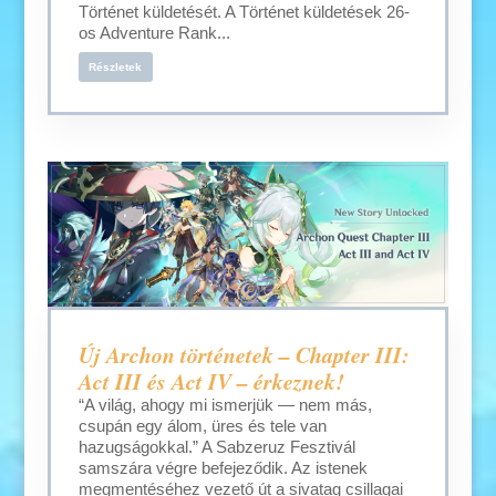
Történet küldetését. A Történet küldetések 26-
os Adventure Rank...
Részletek
Új Archon történetek – Chapter III:
Act III és Act IV – érkeznek!
“A világ, ahogy mi ismerjük — nem más,
csupán egy álom, üres és tele van
hazugságokkal.” A Sabzeruz Fesztivál
samszára végre befejeződik. Az istenek
megmentéséhez vezető út a sivatag csillagai