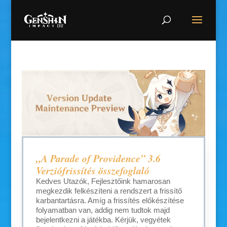
„A Parade of Providence” 3.6
Verziófrissítés összefoglaló
Kedves Utazók, Fejlesztőink hamarosan
megkezdik felkészíteni a rendszert a frissítő
karbantartásra. Amíg a frissítés előkészítése
folyamatban van, addig nem tudtok majd
bejelentkezni a játékba. Kérjük, vegyétek