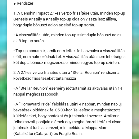
● Rendszer
1. A Genshin Impact 2.1-es verzió frissítése után, minden top-up
Genesis Kristály a Kristály top-up oldalon vissza lesz állítva,
hogy dupla bónuszt adjon az első top-up során.
• A visszaállítás után, minden top-up szint dupla bónuszt ad az
első top-up során.
• Top-up bónuszok, amik nem lettek felhasználva a visszaállítás
előtt, nem halmozódnak fel. A visszaállítás után nem lehetséges
két dupla bónusz megszerzése minden egyes top-up szinten.
2. A 2.1-es verzió frissítés után a “Stellar Reunion” rendszer a
következő frissítéseket tartalmazza
• A “Stellar Reunion” esemény időtartamát az aktiválás után 14
nappal meghosszabbodik.
• A “Homeward Pride” feloldása utáni 4 napban, minden nap új
bevetések oldódnak fel 05:00-kor. Teljesítsd a meghatározott
küldetéseket, hogy pontokat és jutalmakat szerezz. Amikor a
felhalmozott pontjaid elérnek egy meghatározott értéket olyan
jutalmakat tudsz szerezni, mint például a Mappa Mare
(Katalizátor (Catalyst)) és Fragile Resin.