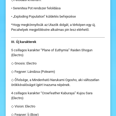
• Serenitea Pot rendszer feloldása
• „Exploding Population” küldetés befejezése
*Hogy megkönnyítsük az Utazók dolgát, a térképen egy új,
Pecahelyek megjelölésére alkalmas pin lesz elérhető.
III. Új karakterek
5 csillagos karakter “Plane of Euthymia” Raiden Shogun
(Electro)
◇ Gnosis: Electro
◇ Fegyver: Lándzsa (Polearm)
◇ Őfelsége, a Mindenható Narukami Ogosho, aki változatlan
örökkévalóságot ígért Inazuma népének.
4 csillagos karakter “Crowfeather Kaburaya” Kujou Sara
(Electro)
◇ Vision: Electro
◇ Fegyver: Íj (Bow)