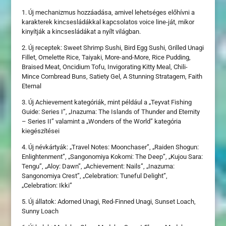
1. Új mechanizmus hozzáadása, amivel lehetséges előhívni a
karakterek kincsesládákkal kapcsolatos voice line-ját, mikor
kinyítják a kincsesládákat a nyílt világban.
2. Új receptek: Sweet Shrimp Sushi, Bird Egg Sushi, Grilled Unagi
Fillet, Omelette Rice, Taiyaki, More-and-More, Rice Pudding,
Braised Meat, Oncidium Tofu, Invigorating Kitty Meal, Chili-
Mince Cornbread Buns, Satiety Gel, A Stunning Stratagem, Faith
Eternal
3. Új Achievement kategóriák, mint például a „Teyvat Fishing
Guide: Series I”, „Inazuma: The Islands of Thunder and Eternity
– Series II” valamint a „Wonders of the World” kategória
kiegészítései
4. Új névkártyák: „Travel Notes: Moonchaser”, „Raiden Shogun:
Enlightenment”, „Sangonomiya Kokomi: The Deep”, „Kujou Sara:
Tengu”, „Aloy: Dawn”, „Achievement: Nails”, „Inazuma:
Sangonomiya Crest”, „Celebration: Tuneful Delight”,
„Celebration: Ikki”
5. Új állatok: Adorned Unagi, Red-Finned Unagi, Sunset Loach,
Sunny Loach