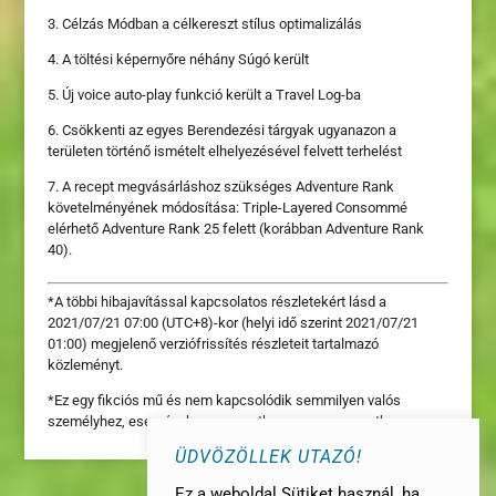
3. Célzás Módban a célkereszt stílus optimalizálás
4. A töltési képernyőre néhány Súgó került
5. Új voice auto-play funkció került a Travel Log-ba
6. Csökkenti az egyes Berendezési tárgyak ugyanazon a
területen történő ismételt elhelyezésével felvett terhelést
7. A recept megvásárláshoz szükséges Adventure Rank
követelményének módosítása: Triple-Layered Consommé
elérhető Adventure Rank 25 felett (korábban Adventure Rank
40).
*A többi hibajavítással kapcsolatos részletekért lásd a
2021/07/21 07:00 (UTC+8)-kor (helyi idő szerint 2021/07/21
01:00) megjelenő verziófrissítés részleteit tartalmazó
közleményt.
*Ez egy fikciós mű és nem kapcsolódik semmilyen valós
személyhez, eseményhez, csoporthoz vagy szervezethez.
ÜDVÖZÖLLEK UTAZÓ!
Ez a weboldal Sütiket használ, ha