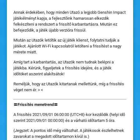
Annak érdekében, hogy minden Utazó a legjobb Genshin Impact
játékélményt kapja, a fejlesztőink hamarosan elkezdik
felkészíteni a rendszert a frissítő karbantartásra. Miután ez
befejeződik, a játék újabb verzióra frissül.
Miután az Utazók letöltik az új játék klienst, folytatni tudják a
játékot. Ajánlott Wi-Fi kapcsolatról letölteni a frissítést a nagy
mérete miatt.
Amíg tart a karbantartás, az Utazók nem tudnak belépni a
játékba. Kérünk, figyeljetek a frissítés idejére, és a játék
időtöket aszerint alakítsátok!
Reméljük, hogy az Utazók kitartanak mellettünk, míg a frissítés
véget nem ér. > <
〓Frissítés menetrend〓
A frissítés 2021/09/01 06:00:00 (UTC+8)-kor kezdődik (helyi idő
szerint 2021/09/01 00:00:00) és a várható időtartam 5 óra.
(Jegyzet: A pontos idő még változhat. A játékosok észlelhetnek
zavarokat a megadott időtartamon kívül is.)