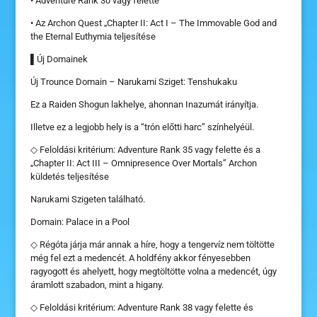
• Adventure Rank 30 vagy felette
• Az Archon Quest „Chapter II: Act I – The Immovable God and
the Eternal Euthymia teljesítése
▌Új Domainek
Új Trounce Domain – Narukami Sziget: Tenshukaku
Ez a Raiden Shogun lakhelye, ahonnan Inazumát irányítja.
Illetve ez a legjobb hely is a “trón előtti harc” színhelyéül.
◇ Feloldási kritérium: Adventure Rank 35 vagy felette és a
„Chapter II: Act III – Omnipresence Over Mortals” Archon
küldetés teljesítése
Narukami Szigeten található.
Domain: Palace in a Pool
◇ Régóta járja már annak a híre, hogy a tengervíz nem töltötte
még fel ezt a medencét. A holdfény akkor fényesebben
ragyogott és ahelyett, hogy megtöltötte volna a medencét, úgy
áramlott szabadon, mint a higany.
◇ Feloldási kritérium: Adventure Rank 38 vagy felette és