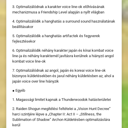
3. Optimalizálódnak a karakter voice line-ok előhívásának
mechanizmusa a Friendship Level alapján a nyílt világban
4. Optimalizálódik a hanghatás a surround sound használatának
beállításakor
5. Optimalizálódik a hanghatás artifactek és fegyverek
fejlesztésekor
6. Optimalizálódik néhány karakter japán és kínai kombat voice
line-ja és néhány karakternél javításra kerülnek a hiányzó angol
kombat voice line-ok
7. Optimalizálódnak az angol, japán és koreai voice line-ok
bizonyos küldetésekben és javul néhány küldetésben az, ahol a
japán voice over line hiányzik
● Egyéb
1. Magassági limitet kapnak a Thunderwoodok hatásterületei
2. Raiden Shogun megítélési feltételei a „Vision Hunt Decree”
harci szintjére lépve a „Chapter II: Act II – „Stillness, the
Sublimation of Shadow” Archon Küldetésben optimalizáslára
kerül