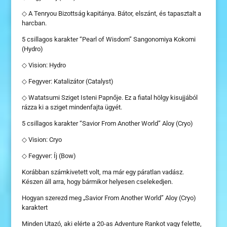
◇ A Tenryou Bizottság kapitánya. Bátor, elszánt, és tapasztalt a
harcban.
5 csillagos karakter “Pearl of Wisdom” Sangonomiya Kokomi
(Hydro)
◇ Vision: Hydro
◇ Fegyver: Katalizátor (Catalyst)
◇ Watatsumi Sziget Isteni Papnője. Ez a fiatal hölgy kisujjából
rázza ki a sziget mindenfajta ügyét.
5 csillagos karakter “Savior From Another World” Aloy (Cryo)
◇ Vision: Cryo
◇ Fegyver: Íj (Bow)
Korábban számkivetett volt, ma már egy páratlan vadász.
Készen áll arra, hogy bármikor helyesen cselekedjen.
Hogyan szerezd meg „Savior From Another World” Aloy (Cryo)
karaktert
Minden Utazó, aki elérte a 20-as Adventure Rankot vagy felette,