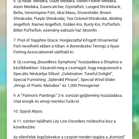
6. Új halak: Medaka, Glaze Medaka, Sweet-Flower Medaka,
Aizen Medaka, Dawncatcher, Crystalfish, Lunged Stickleback,
Betta, Venomspine Fish, Akai Maou, Snowstrider, Brown
Shirakodai, Purple Shirakodai, Tea-Colored Shirakodai, Abiding
Angelfish, Raimei Angelfish, Golden Koi, Rusty Koi, Pufferfish,
Bitter Pufferfish, esemény-exkluzív hal: Moonfin
7. Pool of Sapphire Grace: Horgászattal kifogott Ornamental
Fish nevelhető ebben a tóban. A Berendezési Tervrajz a liyuei
Fishing Associationnél váétható ki.
8. Új csomag „Boundless Symphony” hozzáadása a Shophoz a
későbbiekben: Vásárold meg a csomagot, hogy megszerezd a
Specális Névkártya Stílust: „Celebration: Tuneful Delight”,
Special Furnishing: „Splendid Phrase”, Special Wind Glider:
„Wings of Poetic Melodies” és 1,000 Primogemet
9. A “Paimon’s Paintings” 2-6. sorozat gyűjtemény hozzáadása,
chat emojik és emoji mentési funkció
10. Spyral Abyss:
A 11. szinten található Ley Line Disorders módosítva lesz a
következőre:
Az ellenfelek legyőzésekor a csoport minden tagjára a „Korrózió”