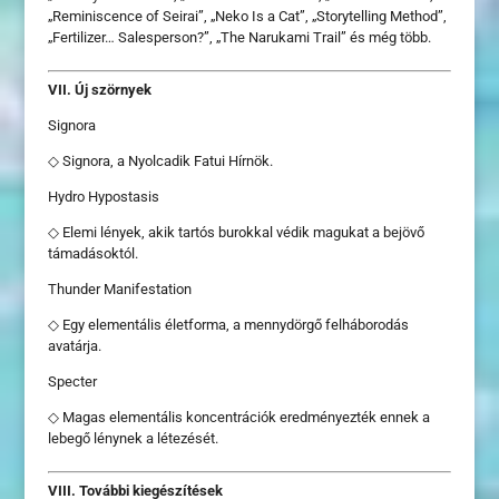
„Reminiscence of Seirai”, „Neko Is a Cat”, „Storytelling Method”,
„Fertilizer… Salesperson?”, „The Narukami Trail” és még több.
VII. Új szörnyek
Signora
◇ Signora, a Nyolcadik Fatui Hírnök.
Hydro Hypostasis
◇ Elemi lények, akik tartós burokkal védik magukat a bejövő
támadásoktól.
Thunder Manifestation
◇ Egy elementális életforma, a mennydörgő felháborodás
avatárja.
Specter
◇ Magas elementális koncentrációk eredményezték ennek a
lebegő lénynek a létezését.
VIII. További kiegészítések