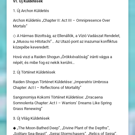
VI. Új Küldetések
1. Új Archon Küldetés
Archon Küldetés „Chapter II: Act III – Omnipresence Over
Mortals”
◇ A Hármas Bizottság, az Ellenállók, a Vízió Vadászat Rendelet,
a „Musou no Hitotachi”… Az Utazó pont az inazumai konfliktus
közepébe keveredett.
Hová viszi a Raiden Shogun „Örökkévalóság” iránti vágya a
népét, és mibe fog ez nekik kerülni…
2. Új Történet Küldetések
Raiden Shogun Történet Küldetése: „Imperatrix Umbrosa
Chapter: Act I – Reflections of Mortality”
Sangonomiya Kokomi Történet Küldetése: „Dracaena
Somnolenta Chapter: Act I – Warriors’ Dreams Like Spring
Grass Renewing”
3. Új Világ Küldetések
◆ „The Moon-Bathed Deep”, „Divine Plant of the Depths”,
„Solitary Sea-Beast”, „Seirai Stormchasers”, „Relics of Seirai”,