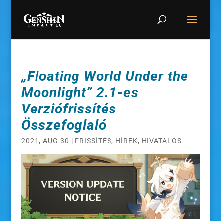
„Floating World Under the
Moonlight” 2.1-es
Verziófrissítés
Összefoglaló
2021, AUG 30
|
FRISSÍTÉS
,
HÍREK
,
HIVATALOS