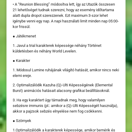
• A “Reunion Blessing” módosítva lett, így az Utazók összesen
21 lehetőséget tudnak szerezni, hogy az esemény időtartama
alatt dupla dropot szerezzenek. Ezt maximum 3-szor lehet
igénybe venni egy nap. A napi használati limit minden nap 05:00-
kor frissül.
● Játékmenet
1. Javul a trial karakterek képessége néhány Történet
küldetésben és néhány World Levelen.
● Karakter
1. Módosul Lumine ruhájának világító hatását, amikor nincs neki
elemi ereje.
2. Optimalizálódik Kazuha (Q)-Ulti Képességének (Elemental
Burst) animációs hatásait alacsony grafikai beállításoknál.
3. Ha egy karaktert úgy támadnak meg, hogy valamilyen
sebzésre immunis (pl.: amikor a (Q)-Ulti Képességét használja),
akkor a pajzsok sebzés elnyelése nem fog csökkenni.
● Szörnyek
1.Optimalizálódik a karakterek képessége, amikor bemérik és