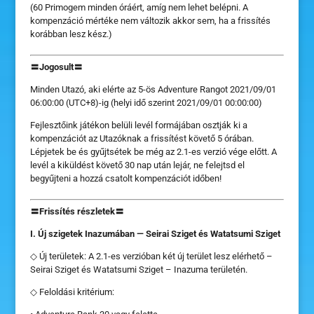
(60 Primogem minden óráért, amíg nem lehet belépni. A
kompenzáció mértéke nem változik akkor sem, ha a frissítés
korábban lesz kész.)
〓Jogosult〓
Minden Utazó, aki elérte az 5-ös Adventure Rangot 2021/09/01
06:00:00 (UTC+8)-ig (helyi idő szerint 2021/09/01 00:00:00)
Fejlesztőink játékon belüli levél formájában osztják ki a
kompenzációt az Utazóknak a frissítést követő 5 órában.
Lépjetek be és gyűjtsétek be még az 2.1-es verzió vége előtt. A
levél a kiküldést követő 30 nap után lejár, ne felejtsd el
begyűjteni a hozzá csatolt kompenzációt időben!
〓Frissítés részletek〓
I. Új szigetek Inazumában — Seirai Sziget és Watatsumi Sziget
◇ Új területek: A 2.1-es verzióban két új terület lesz elérhető –
Seirai Sziget és Watatsumi Sziget – Inazuma területén.
◇ Feloldási kritérium: