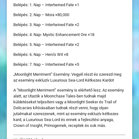
Belépés: 1. Nap – Intertwined Fate ×1
Belépés: 2. Nap – Mora ×80,000
Belépés: 3. Nap – Intertwined Fate ×2
Belépés: 4. Nap- Mystic Enhancement Ore ×18
Belépés: 5. Nap – Intertwined Fate ×2
Belépés: 6. Nap – Hero’s Wit ×8
Belépés: 7. Nap – Intertwined Fate ×5
„Moonlight Merriment” Esemény: Vegyél részt és szerezd meg
az esemény exkluzív Luxurious Sea-Lord Kétkezes Kardot
A “Moonlight Merriment” esemény is elérhető lesz. Az esemény
alatt, az Utazók a Moonchase Tales-ben tudnak majd
küldetéseket teljesíteni vagy a Moonlight Seeker és Trail of
Delicacies kihívásaiban tudnak részt venni, hogy olyan
jutalmakat szerezzenek, mint az esemény exkluzív kétkezes
kard, a Luxurious Sea-Lord és ennek a fejlesztési anyaga,
Crown of Insight, Primogemek, receptek és sok más.