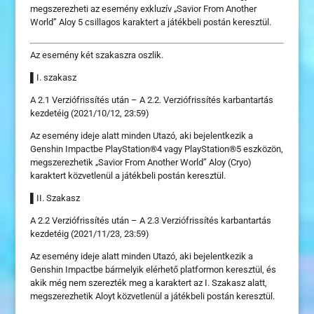
megszerezheti az esemény exkluzív „Savior From Another
World” Aloy 5 csillagos karaktert a játékbeli postán keresztül.
Az esemény két szakaszra oszlik.
▌I. szakasz
A 2.1 Verziófrissítés után – A 2.2. Verziófrissítés karbantartás
kezdetéig (2021/10/12, 23:59)
Az esemény ideje alatt minden Utazó, aki bejelentkezik a
Genshin Impactbe PlayStation®4 vagy PlayStation®5 eszközön,
megszerezhetik „Savior From Another World” Aloy (Cryo)
karaktert közvetlenül a játékbeli postán keresztül.
▌II. Szakasz
A 2.2 Verziófrissítés után – A 2.3 Verziófrissítés karbantartás
kezdetéig (2021/11/23, 23:59)
Az esemény ideje alatt minden Utazó, aki bejelentkezik a
Genshin Impactbe bármelyik elérhető platformon keresztül, és
akik még nem szerezték meg a karaktert az I. Szakasz alatt,
megszerezhetik Aloyt közvetlenül a játékbeli postán keresztül.