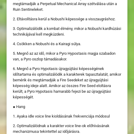
megtámadják a Perpetual Mechanical Array szétválása után a
Ruin Sentineleket.
2. Eltávolításra kerül a Nobushi képessége a visszaugráshoz.
3. Optimalizálódik a kombat élmény, mikor a Nobushi kardhúzási
technikájával kell megküzdeni.
4. Csökken a Nobushi és a Kairagi súlya.
5. Megnő az az idő, mikor a Pyro Hypostasis magja szabadon
van, a Pyro oszlop támadásakor.
6. Megnő a Pyro Hypotasis újragyújtási képességének
időtartama és optimalizálódik a karakterek tapasztalatát, amikor
bemérik és megtámadják a Fire Seedeket az újragyújtási
képesség ideje alatt. Amikor az összes Fire Seed eloltásra
került, a Pyro Hypotasis hamarabb fejezi be az újragyújtási
képességét.
● Hang
1. Ayaka idle voice line kioldásának frekvenciája módosul
2. Optimalizálódnak a karakter voice line-ok előhívásának
mechanizmusa tekintettel az időjárásra.