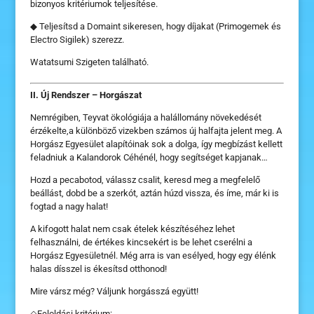
bizonyos kritériumok teljesítése.
◆ Teljesítsd a Domaint sikeresen, hogy díjakat (Primogemek és
Electro Sigilek) szerezz.
Watatsumi Szigeten található.
II. Új Rendszer – Horgászat
Nemrégiben, Teyvat ökológiája a halállomány növekedését
érzékelte,a különböző vizekben számos új halfajta jelent meg. A
Horgász Egyesület alapítóinak sok a dolga, így megbízást kellett
feladniuk a Kalandorok Céhénél, hogy segítséget kapjanak…
Hozd a pecabotod, válassz csalit, keresd meg a megfelelő
beállást, dobd be a szerkót, aztán húzd vissza, és íme, már ki is
fogtad a nagy halat!
A kifogott halat nem csak ételek készítéséhez lehet
felhasználni, de értékes kincsekért is be lehet cserélni a
Horgász Egyesületnél. Még arra is van esélyed, hogy egy élénk
halas dísszel is ékesítsd otthonod!
Mire vársz még? Váljunk horgásszá együtt!
◇Feloldási kritérium: