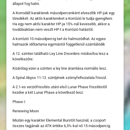
állapot fog hatni.
A Korrodált karakterek másodpercenként elveszítik HP-juk egy
töredékét. Az aktív karaktereket a Korrózió le tudja gyengíteni.
Ha egy nem aktív karakter HP-ja 15%-nál kevesebb, akkor a
továbbiakban nem veszít HP-t a Korrózió hatástól.
A korrózió 10 másodpercig tart és halmozódhat. Az egyes
halmazok időtartama egymástól függetlenül számlálódik
A 12. szinten található Ley Line Disorders módosítva lesz a
következőre:
Kizárólag ezen a szinten a ley line áramlása normális lesz.
A Spiral Abyss 11-12. szintjének szörnyfelhozatala frissül.
A 2.1-es verziófrissítés utáni első Lunar Phase frissítéstől
kezdve a két Lunar Phase a következő lesz:
Phase I:
Renewing Moon
Miután egy karakter Elemental Burstöt használ, a csoport
összes tagjának az ATK értéke 6,5%-kal nő 15 másodpercig.