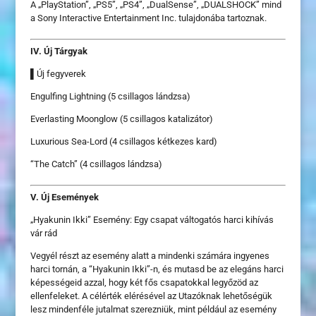
A „PlayStation”, „PS5”, „PS4”, „DualSense”, „DUALSHOCK” mind
a Sony Interactive Entertainment Inc. tulajdonába tartoznak.
IV. Új Tárgyak
▌Új fegyverek
Engulfing Lightning (5 csillagos lándzsa)
Everlasting Moonglow (5 csillagos katalizátor)
Luxurious Sea-Lord (4 csillagos kétkezes kard)
“The Catch” (4 csillagos lándzsa)
V. Új Események
„Hyakunin Ikki” Esemény: Egy csapat váltogatós harci kihívás
vár rád
Vegyél részt az esemény alatt a mindenki számára ingyenes
harci tornán, a “Hyakunin Ikki”-n, és mutasd be az elegáns harci
képességeid azzal, hogy két fős csapatokkal legyőzöd az
ellenfeleket. A célérték elérésével az Utazóknak lehetőségük
lesz mindenféle jutalmat szerezniük, mint például az esemény