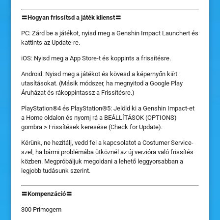
〓Hogyan frissítsd a játék klienst〓
PC: Zárd be a játékot, nyisd meg a Genshin Impact Launchert és
kattints az Update-re.
iOS: Nyisd meg a App Store-t és koppints a frissítésre.
Android: Nyisd meg a játékot és kövesd a képernyőn kiírt
utasításokat. (Másik módszer, ha megnyitod a Google Play
Áruházat és rákoppintassz a Frissítésre.)
PlayStation®4 és PlayStation®5: Jelöld ki a Genshin Impact-et
a Home oldalon és nyomj rá a BEÁLLÍTÁSOK (OPTIONS)
gombra > Frissítések keresése (Check for Update).
Kérünk, ne hezitálj, vedd fel a kapcsolatot a Costumer Service-
szel, ha bármi problémába ütköznél az új verzióra való frissítés
közben. Megpróbáljuk megoldani a lehető leggyorsabban a
legjobb tudásunk szerint.
〓Kompenzáció〓
300 Primogem