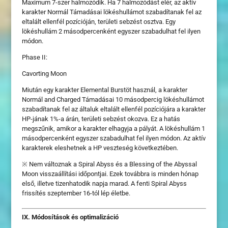
Maximum 7-szer halmozódik. Ha 7 halmozódást elér, az aktív
karakter Normál Támadásai lökéshullámot szabadítanak fel az
eltalált ellenfél pozícióján, területi sebzést osztva. Egy
lökéshullám 2 másodpercenként egyszer szabadulhat fel ilyen
módon.
Phase II:
Cavorting Moon
Miután egy karakter Elemental Burstöt használ, a karakter
Normál and Charged Támadásai 10 másodpercig lökéshullámot
szabadítanak fel az általuk eltalált ellenfél pozíciójára a karakter
HP-jának 1%-a árán, területi sebzést okozva. Ez a hatás
megszűnik, amikor a karakter elhagyja a pályát. A lökéshullám 1
másodpercenként egyszer szabadulhat fel ilyen módon. Az aktív
karakterek eleshetnek a HP veszteség következtében.
※ Nem változnak a Spiral Abyss és a Blessing of the Abyssal
Moon visszaállítási időpontjai. Ezek továbbra is minden hónap
első, illetve tizenhatodik napja marad. A fenti Spiral Abyss
frissítés szeptember 16-tól lép életbe.
IX. Módosítások és optimalizáció