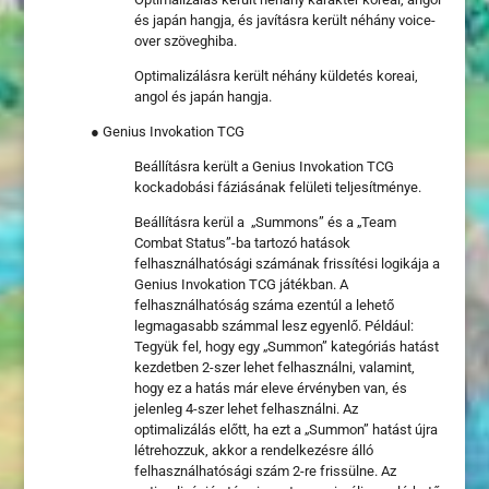
és japán hangja, és javításra került néhány voice-
over szöveghiba.
Optimalizálásra került néhány küldetés koreai,
angol és japán hangja.
● Genius Invokation TCG
Beállításra került a Genius Invokation TCG
kockadobási fáziásának felületi teljesítménye.
Beállításra kerül a „Summons” és a „Team
Combat Status”-ba tartozó hatások
felhasználhatósági számának frissítési logikája a
Genius Invokation TCG játékban.
A
felhasználhatóság száma ezentúl a lehető
legmagasabb számmal lesz egyenlő.
Például:
Tegyük fel, hogy egy „Summon” kategóriás hatást
kezdetben 2-szer lehet felhasználni, valamint,
hogy ez a hatás már eleve érvényben van, és
jelenleg 4-szer lehet felhasználni. Az
optimalizálás előtt, ha ezt a „Summon” hatást újra
létrehozzuk, akkor a rendelkezésre álló
felhasználhatósági
szám 2-re frissülne. Az