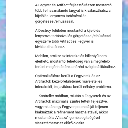
A Fegyver és Artifact fejlesztő részen mostantól
több felhasználandó tárgyat is kiválaszthatsz a
kijelölés lenyomva tartásával és
görgetéssel/elhúzással.
A Destroy felületen mostantól a kijelölés
lenyomva tartásával és görgetéssel/elhúzással
egyszerre több Artifact és Fegyver is
kiválasztható lesz.
Mobilon, amikor az interakciós billentyű nem
elérhető, mostantól lehetőség van a megfelelő
terület megérintésére a nézési szög beállításához.
Optimalizálásra került a Fegyverek és az
Artifactok kezelőfelületének műveletei és
interakciói, és javításra került néhány probléma:
– Kontroller módban, miután a Fegyverek és az
Artifactok maximális szintre lettek fejlesztve,
vagy miután egy Fegyver potenciálját teljesen
kiaknáztuk a refinement használatával, akkor
mostantól a „Vissza” gomb segítségével
visszatérhetsz az előző oldalra.