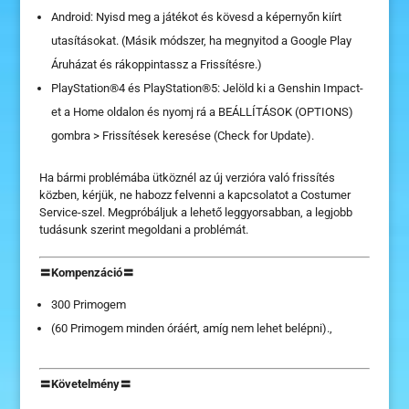
Android: Nyisd meg a játékot és kövesd a képernyőn kiírt
utasításokat. (Másik módszer, ha megnyitod a Google Play
Áruházat és rákoppintassz a Frissítésre.)
PlayStation®4 és PlayStation®5: Jelöld ki a Genshin Impact-
et a Home oldalon és nyomj rá a BEÁLLÍTÁSOK (OPTIONS)
gombra > Frissítések keresése (Check for Update).
Ha bármi problémába ütköznél az új verzióra való frissítés
közben, kérjük, ne habozz felvenni a kapcsolatot a Costumer
Service-szel. Megpróbáljuk a lehető leggyorsabban, a legjobb
tudásunk szerint megoldani a problémát.
〓Kompenzáció〓
300 Primogem
(60 Primogem minden óráért, amíg nem lehet belépni).,
〓Követelmény〓