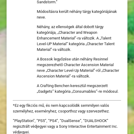
Sandstorm.”
Módosításra került néhány tárgy kategóriájának
neve.
Néhány, az ellenségek által dobott tárgy
kategóriája, „Character and Weapon
Enhancement Material”-ra változik. A „Talent
Level-UP Material” kategória „Character Talent
Material”-ra változik.
A Bossok legyőzése után néhány Resinnel
megszerezhető Character Ascension Material
neve „Character Level-Up Material”-ról „Character
Ascension Material”-ra változik.
A Crafting Benchen keresztül megszerzett
„Gadgets” kategória „Consumables”-re módosul.
*Ez egy fikciós mű, és nem kapcsolódik semmilyen valós
személyhez, eseményhez, csoporthoz vagy szervezethez.
“PlayStation”, “PS5”, “PS4”, “DualSense”, “DUALSHOCK”
regisztrált védjegyei vagy a Sony Interactive Entertainment Inc.
védjegyei.