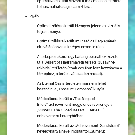
optimalizáció után viszont a maximálisan elérhető
felhasználhatósági szám 4 lesz.
● Egyéb
Optimalizálásra került bizonyos jelenetek vizuális
teljesítménye.
Optimalizálásra került az Utazó
csillagkép
ének
aktiválásához szükséges anyag leírása.
A térképre rákerül egy barlang bejárathoz vezető
út a Desert of Hadramaveth térség Qusayr Al-
Inkhida’ területén (csak egy ikon lesz hozzáadva a
térképhez, a terület változatlan marad).
Az Eternal Oasis területen már nem lehet
használni a „Treasure Compass” kütyüt.
Módosításra került a „The Dirge of
Bilqis”
achievement
megjelenési sorrendje a
„Sumeru: The Gilded Desert – Series II”
achievement katergóriában.
Módosításra került az „Achievement: Sandstorm”
névjegykártya neve, mostantól „Sumeru: