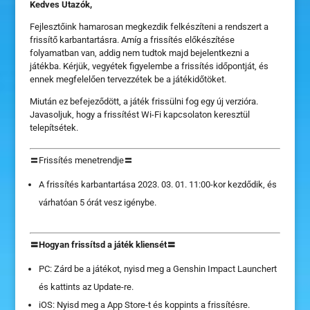
Kedves Utazók,
Fejlesztőink hamarosan megkezdik felkészíteni a rendszert a
frissítő karbantartásra. Amíg a frissítés előkészítése
folyamatban van, addig nem tudtok majd bejelentkezni a
játékba. Kérjük, vegyétek figyelembe a frissítés időpontját, és
ennek megfelelően tervezzétek be a játékidőtöket.
Miután ez befejeződött, a játék frissülni fog egy új verzióra.
Javasoljuk, hogy a frissítést Wi-Fi kapcsolaton keresztül
telepítsétek.
〓Frissítés menetrendje〓
A frissítés karbantartása 2023. 03. 01. 11:00-kor kezdődik, és
várhatóan 5 órát vesz igénybe.
〓Hogyan frissítsd a játék kliensét〓
PC: Zárd be a játékot, nyisd meg a Genshin Impact Launchert
és kattints az Update-re.
iOS: Nyisd meg a App Store-t és koppints a frissítésre.