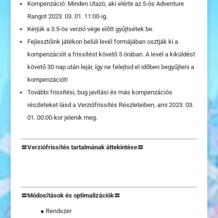
Kompenzáció: Minden Utazó, aki elérte az 5-ös Adventure
Rangot 2023. 03. 01. 11:00-ig.
Kérjük a 3.5-ös verzió vége előtt gyűjtsétek be.
Fejlesztőink játékon belüli levél formájában osztják ki a
kompenzációt a frissítést követő 5 órában. A levél a kiküldést
követő 30 nap után lejár, így ne felejtsd el időben begyűjteni a
kompenzációt!
További frissítési, bug javítási és más kompenzációs
részleteket lásd a Verziófrissítés Részleteiben, ami 2023. 03.
01. 00:00-kor jelenik meg.
〓Verziófrissítés tartalmának áttekintése〓
〓Módosítások és optimalizációk〓
● Rendszer