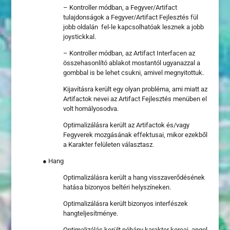
– Kontroller módban, a Fegyver/Artifact
tulajdonságok a Fegyver/Artifact Fejlesztés fül
jobb oldalán fel-le kapcsolhatóak lesznek a jobb
joystickkal.
– Kontroller módban, az Artifact Interfacen az
összehasonlító ablakot mostantól
ugyanazzal
a
gombbal is be lehet csukni, amivel megnyitottuk.
Kijavításra került egy olyan probléma, ami miatt az
Artifactok nevei az Artifact Fejlesztés menüben el
volt homályosodva.
Optimalizálásra került az Artifactok és/vagy
Fegyverek mozgásának effektusai, mikor ezekből
a Karakter felületen választasz.
● Hang
Optimalizálásra került a hang visszaverődésének
hatása bizonyos beltéri helyszíneken.
Optimalizálásra került bizonyos interfészek
hangteljesítménye.
Optimalizálás került néhány karakter koreai, angol