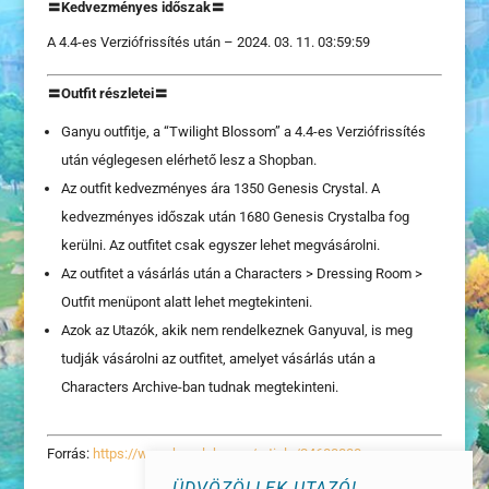
〓Kedvezményes időszak〓
A 4.4-es Verziófrissítés után – 2024. 03. 11. 03:59:59
〓Outfit részletei〓
Ganyu outfitje, a “Twilight Blossom” a 4.4-es Verziófrissítés
után véglegesen elérhető lesz a Shopban.
Az outfit kedvezményes ára 1350 Genesis Crystal. A
kedvezményes időszak után 1680 Genesis Crystalba fog
kerülni. Az outfitet csak egyszer lehet megvásárolni.
Az outfitet a vásárlás után a Characters > Dressing Room >
Outfit menüpont alatt lehet megtekinteni.
Azok az Utazók, akik nem rendelkeznek Ganyuval, is meg
tudják vásárolni az outfitet, amelyet vásárlás után a
Characters Archive-ban tudnak megtekinteni.
Forrás:
https://www.hoyolab.com/article/24683838
ÜDVÖZÖLLEK UTAZÓ!