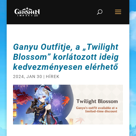
Ganyu Outfitje, a „Twilight
Blossom” korlátozott ideig
kedvezményesen elérhető
2024, JAN 30
|
HÍREK