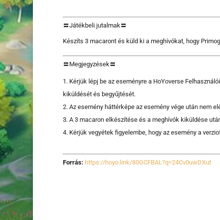
〓Játékbeli jutalmak〓
Készíts 3 macaront és küld ki a meghívókat, hogy Primog
〓Megjegyzések〓
Kérjük lépj be az eseményre a HoYoverse Felhasználói 
kiküldését és begyűjtését.
Az esemény háttérképe az esemény vége után nem elérh
A 3 macaron elkészítése és a meghívók kiküldése után, a
Kérjük vegyétek figyelembe, hogy az esemény a verziof
Forrás:
https://hoyo.link/80GCFBAL?q=24Cv0uwDXut