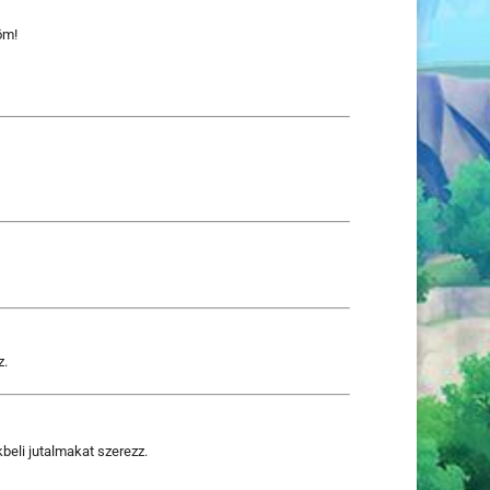
öm!
z.
beli jutalmakat szerezz.