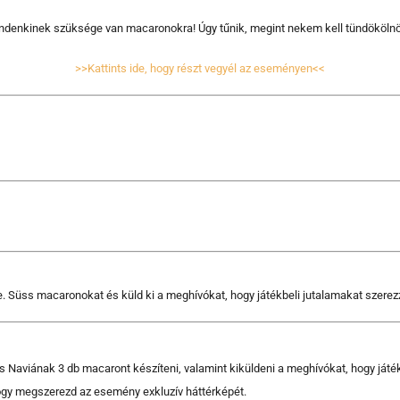
ndenkinek szüksége van macaronokra! Úgy tűnik, megint nekem kell tündököln
>>Kattints ide, hogy részt vegyél az eseményen<<
e. Süss macaronokat és küld ki a meghívókat, hogy játékbeli jutalamakat szerez
s Naviának 3 db macaront készíteni, valamint kiküldeni a meghívókat, hogy játék
gy megszerezd az esemény exkluzív háttérképét.