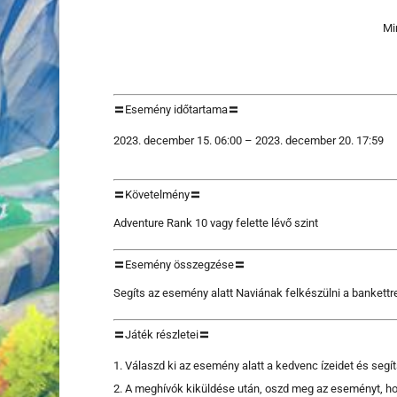
Mi
〓Esemény időtartama〓
december 15. 06:00 – 2023. december 20. 17:59
〓Követelmény〓
Adventure Rank 10 vagy felette lévő szint
〓Esemény összegzése〓
Segíts az esemény alatt Naviának felkészülni a bankettr
〓Játék részletei〓
Válaszd ki az esemény alatt a kedvenc ízeidet és segít
A meghívók kiküldése után, oszd meg az eseményt, ho