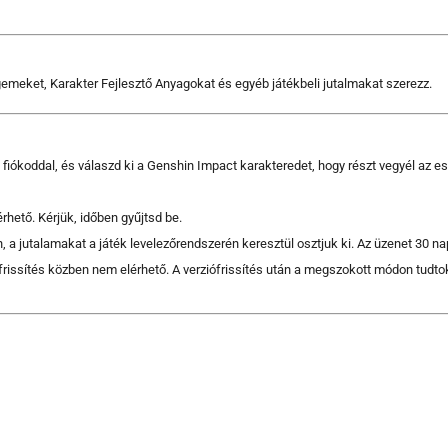
emeket, Karakter Fejlesztő Anyagokat és egyéb játékbeli jutalmakat szerezz.
fiókoddal, és válaszd ki a Genshin Impact karakteredet, hogy részt vegyél az e
ető. Kérjük, időben gyűjtsd be.
 jutalamakat a játék levelezőrendszerén keresztül osztjuk ki. Az üzenet 30 nap u
rissítés közben nem elérhető. A verziófrissítés után a megszokott módon tudto