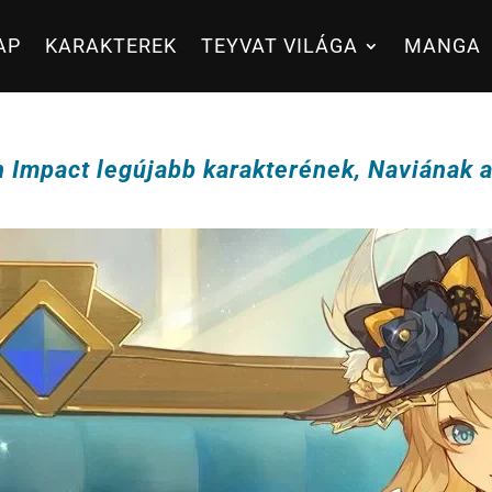
AP
KARAKTEREK
TEYVAT VILÁGA
MANGA
Impact legújabb karakterének, Naviának 