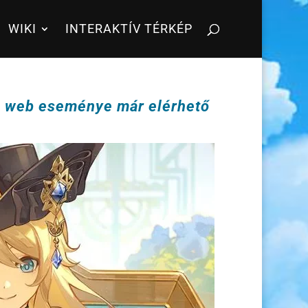
WIKI
INTERAKTÍV TÉRKÉP
a web eseménye már elérhető