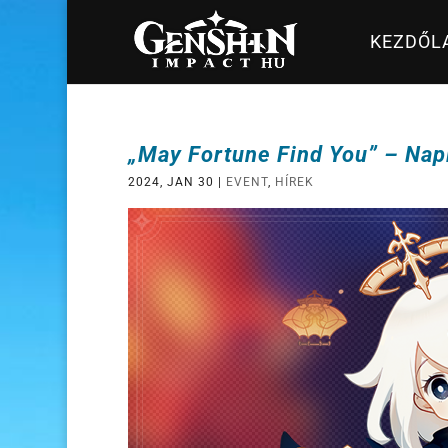
KEZDŐL
„May Fortune Find You” – Nap
2024, JAN 30
|
EVENT
,
HÍREK