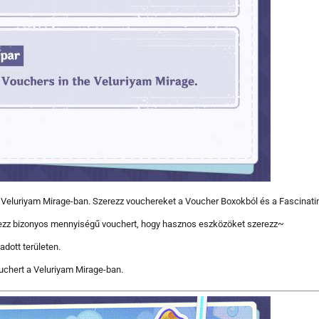
eluriyam Mirage-ban. Szerezz vouchereket a Voucher Boxokból és a Fascinating 
rezz bizonyos mennyiségű vouchert, hogy hasznos eszközöket szerezz~
dott területen.
uchert a Veluriyam Mirage-ban.