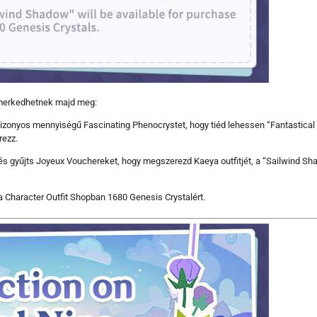
ismerkedhetnek majd meg:
 bizonyos mennyiségű Fascinating Phenocrystet, hogy tiéd lehessen “Fantastical E
rezz.
 és gyűjts Joyeux Vouchereket, hogy megszerezd Kaeya outfitjét, a “Sailwind S
 a Character Outfit Shopban 1680 Genesis Crystalért.