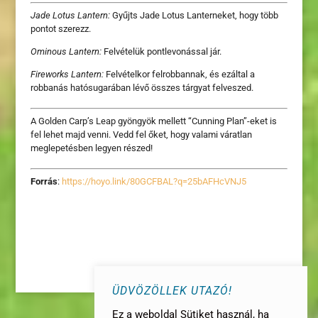
Jade Lotus Lantern:
Gyűjts Jade Lotus Lanterneket, hogy több
pontot szerezz.
Ominous Lantern:
Felvételük pontlevonással jár.
Fireworks Lantern:
Felvételkor felrobbannak, és ezáltal a
robbanás hatósugarában lévő összes tárgyat felveszed.
A Golden Carp’s Leap gyöngyök mellett “Cunning Plan”-eket is
fel lehet majd venni. Vedd fel őket, hogy valami váratlan
meglepetésben legyen részed!
Forrás
:
https://hoyo.link/80GCFBAL?q=25bAFHcVNJ5
ÜDVÖZÖLLEK UTAZÓ!
Ez a weboldal Sütiket használ, ha