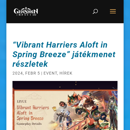
“Vibrant Harriers Aloft in
Spring Breeze” játékmenet
részletek
2024, FEBR 5
|
EVENT
,
HÍREK