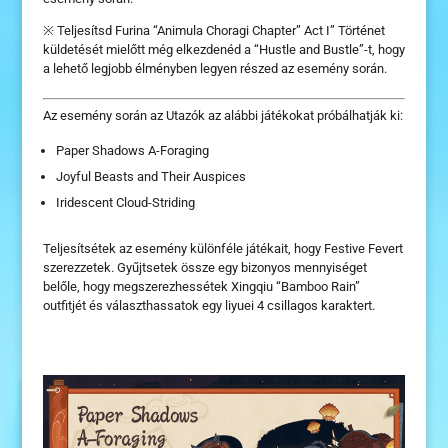
※ Teljesítsd Furina “Animula Choragi Chapter” Act I” Történet
küldetését mielőtt még elkezdenéd a “Hustle and Bustle”-t, hogy
a lehető legjobb élményben legyen részed az esemény során.
Az esemény során az Utazók az alábbi játékokat próbálhatják ki:
Paper Shadows A-Foraging
Joyful Beasts and Their Auspices
Iridescent Cloud-Striding
Teljesítsétek az esemény különféle játékait, hogy Festive Fevert
szerezzetek. Gyűjtsetek össze egy bizonyos mennyiséget
belőle, hogy megszerezhessétek Xingqiu “Bamboo Rain”
outfitjét és választhassatok egy liyuei 4 csillagos karaktert.