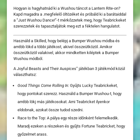
Hogyan is hagyhatnád ki a Wushou táncot a Lantern Rite-on?
Kapd magadra a .megfelelő öltözéket és próbáld ki a barátaiddal
a “Just Wushou Dance!”-t mérkőzzetek meg, hogy Teabrickeket
szerezzetek és tapasztaljátok meg ezt a féktelen hangulatot.
Használd a Skilled, hogy belépj a Bumper Wushou módba és
arrébb lökd a többi játékost, akivel összeütközöl. Amikor
összeütközöl valakivel, akkor mindketten kiléptek a Bumper
Wushou módból.
A Joyful Beasts and Their Auspices” játékban 3 játékmód közül
választhatsz:
Good Things Come Rolling In:
Gyűjts Lucky Teabrickeket,
hogy pontokat szerezz. Használd a Bumper Wushou-t, hogy
arrébb lökj más játékosokat. Ami Teabricket ilyenkor
eldobnak, azokat össze tudod szedni.
Race to the Top: A pálya egy része időnként felemelkedik.
Maradj ezeken a részeken és gyűjts Fortune Teabricket, hogy
győzelmet arass.