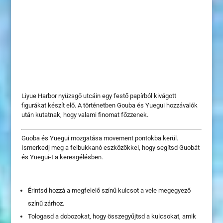
Liyue Harbor nyüzsgő utcáin egy festő papírból kivágott
figurákat készít elő. A történetben Gouba és Yuegui hozzávalók
után kutatnak, hogy valami finomat főzzenek.
Guoba és Yuegui mozgatása movement pontokba kerül.
Ismerkedj meg a felbukkanó eszközökkel, hogy segítsd Guobát
és Yuegui-t a keresgélésben.
Érintsd hozzá a megfelelő színű kulcsot a vele megegyező
színű zárhoz.
Tologasd a dobozokat, hogy összegyűjtsd a kulcsokat, amik