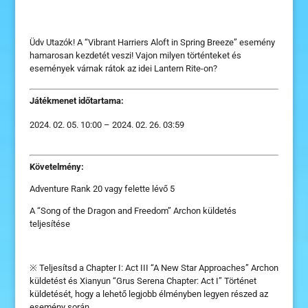
Üdv Utazók! A “Vibrant Harriers Aloft in Spring Breeze” esemény
hamarosan kezdetét veszi! Vajon milyen történteket és
események várnak rátok az idei Lantern Rite-on?
Játékmenet időtartama:
02. 05. 10:00 – 2024. 02. 26. 03:59
Követelmény:
Adventure Rank 20 vagy felette lévő 5
A “Song of the Dragon and Freedom” Archon küldetés
teljesítése
※ Teljesítsd a Chapter I: Act III “A New Star Approaches” Archon
küldetést és Xianyun “Grus Serena Chapter: Act I” Történet
küldetését, hogy a lehető legjobb élményben legyen részed az
esemény során.