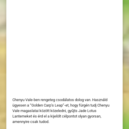
Chenyu Vale-ben rengeteg csodálatos dolog van. Használd
ügyesen a “Golden Carp’s Leap”-et, hogy fürgén tudj Chenyu
Vale magaslatai között közeledni, gyűjts Jade Lotus
Lanterneket és érd el a kijelölt célpontot olyan gyorsan,
amennyire csak tudod.