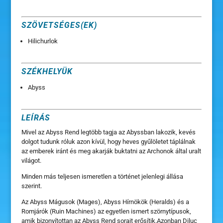
SZÖVETSÉGES(EK)
Hilichurlok
SZÉKHELYÜK
Abyss
LEÍRÁS
Mivel az Abyss Rend legtöbb tagja az Abyssban lakozik, kevés
dolgot tudunk róluk azon kívül, hogy heves gyűlöletet táplálnak
az emberek iránt és meg akarják buktatni az Archonok által uralt
világot.
Minden más teljesen ismeretlen a történet jelenlegi állása
szerint.
Az Abyss Mágusok (Mages), Abyss Hírnökök (Heralds) és a
Romjárók (Ruin Machines) az egyetlen ismert szörnytípusok,
amik bizonyítottan az Abyss Rend sorait erősítik.Azonban Diluc