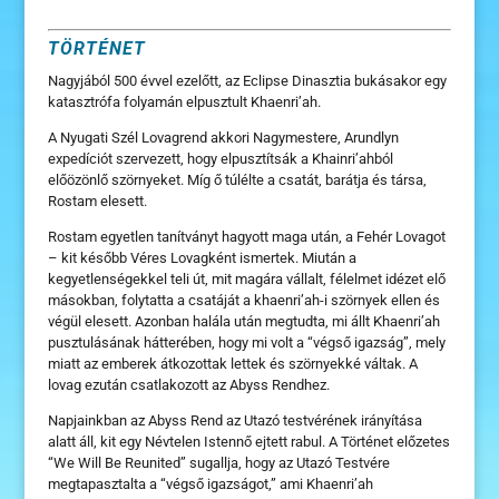
TÖRTÉNET
Nagyjából 500 évvel ezelőtt, az Eclipse Dinasztia bukásakor egy
katasztrófa folyamán elpusztult Khaenri’ah.
A Nyugati Szél Lovagrend akkori Nagymestere, Arundlyn
expedíciót szervezett, hogy elpusztítsák a Khainri’ahból
előözönlő szörnyeket. Míg ő túlélte a csatát, barátja és társa,
Rostam elesett.
Rostam egyetlen tanítványt hagyott maga után, a Fehér Lovagot
– kit később Véres Lovagként ismertek. Miután a
kegyetlenségekkel teli út, mit magára vállalt, félelmet idézet elő
másokban, folytatta a csatáját a khaenri’ah-i szörnyek ellen és
végül elesett. Azonban halála után megtudta, mi állt Khaenri’ah
pusztulásának hátterében, hogy mi volt a “végső igazság”, mely
miatt az emberek átkozottak lettek és szörnyekké váltak. A
lovag ezután csatlakozott az Abyss Rendhez.
Napjainkban az Abyss Rend az Utazó testvérének irányítása
alatt áll, kit egy Névtelen Istennő ejtett rabul. A Történet előzetes
“We Will Be Reunited” sugallja, hogy az Utazó Testvére
megtapasztalta a “végső igazságot,” ami Khaenri’ah