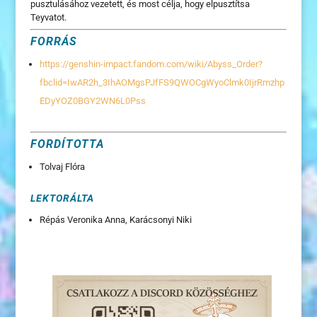
pusztulásához vezetett, és most célja, hogy elpusztítsa
Teyvatot.
FORRÁS
https://genshin-impact.fandom.com/wiki/Abyss_Order?
fbclid=IwAR2h_3IhAOMgsPJfFS9QWOCgWyoClmk0IjrRmzhp
EDyYOZ0BGY2WN6L0Pss
FORDÍTOTTA
Tolvaj Flóra
LEKTORÁLTA
Répás Veronika Anna, Karácsonyi Niki