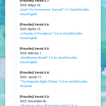
[Frissítés] Verzió 3.7:
2023. Május 24.
„Duel! The Summoners' Summit!” 3.7 Verziófrissítés
összefoglaló
[Frissítés] Verzió 3.6:
2023. Április 12.
„A Parade of Providence” 3.6-os Verziófrissítés
összefoglaló
[Frissítés] Verzió 3.5:
2023. Március 1.
„Windblumes Breath” 3.5-ös Verziófrissítés
összefoglaló
[Frissítés] Verzió 3.4:
2023. Január 17.
“The Exquisite Night Chimes” 3.4-es verziófrissítés
részletek
[Frissítés] Verzió 3.3:
2022. December 06.
“All Senses Clear, All Existence Void” 3.3-as