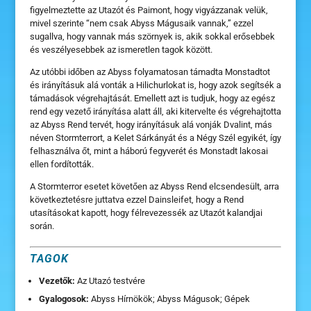
figyelmeztette az Utazót és Paimont, hogy vigyázzanak velük,
mivel szerinte “nem csak Abyss Mágusaik vannak,” ezzel
sugallva, hogy vannak más szörnyek is, akik sokkal erősebbek
és veszélyesebbek az ismeretlen tagok között.
Az utóbbi időben az Abyss folyamatosan támadta Monstadtot
és irányításuk alá vonták a Hilichurlokat is, hogy azok segítsék a
támadások végrehajtását. Emellett azt is tudjuk, hogy az egész
rend egy vezető irányítása alatt áll, aki kitervelte és végrehajtotta
az Abyss Rend tervét, hogy irányításuk alá vonják Dvalint, más
néven Stormterrort, a Kelet Sárkányát és a Négy Szél egyikét, így
felhasználva őt, mint a háború fegyverét és Monstadt lakosai
ellen fordították.
A Stormterror esetet követően az Abyss Rend elcsendesült, arra
következtetésre juttatva ezzel Dainsleifet, hogy a Rend
utasításokat kapott, hogy félrevezessék az Utazót kalandjai
során.
TAGOK
Vezetők:
Az Utazó testvére
Gyalogosok:
Abyss Hírnökök; Abyss Mágusok; Gépek