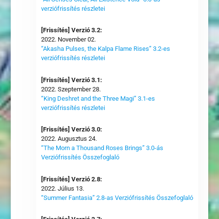
verziófrissítés részletei
[Frissítés] Verzió 3.2:
2022. November 02.
“Akasha Pulses, the Kalpa Flame Rises” 3.2-es
verziófrissítés részletei
[Frissítés] Verzió 3.1:
2022. Szeptember 28.
“King Deshret and the Three Magi” 3.1-es
verziófrissítés részletei
[Frissítés] Verzió 3.0:
2022. Augusztus 24.
“The Morn a Thousand Roses Brings” 3.0-ás
Verziófrissítés Összefoglaló
[Frissítés] Verzió 2.8:
2022. Július 13.
“Summer Fantasia” 2.8-as Verziófrissítés Összefoglaló