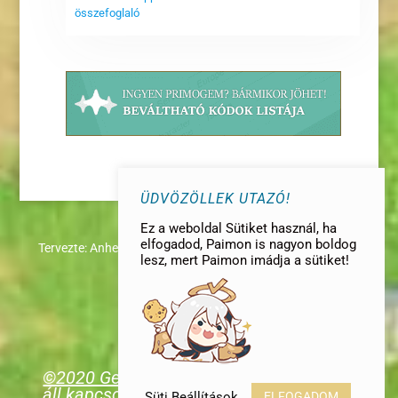
összefoglaló
ÜDVÖZÖLLEK UTAZÓ!
Ez a weboldal Sütiket használ, ha
elfogadod, Paimon is nagyon boldog
Tervezte:
AnheL
|
lesz, mert Paimon imádja a sütiket!
©2020 GenshinImpact.hu | Az oldal nem
áll kapcsolatban a fejlesztő céggel és az
Süti Beállítások
ELFOGADOM