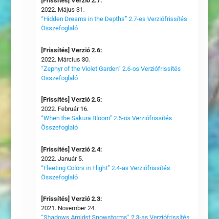
[Frissítés] Verzió 2.7:
2022. Május 31.
“Hidden Dreams in the Depths” 2.7-es Verziófrissítés
Összefoglaló
[Frissítés] Verzió 2.6:
2022. Március 30.
“Zephyr of the Violet Garden” 2.6-os Verziófrissítés
Összefoglaló
[Frissítés] Verzió 2.5:
2022. Február 16.
“When the Sakura Bloom” 2.5-ös Verziófrissítés
Összefoglaló
[Frissítés] Verzió 2.4:
2022. Január 5.
“Fleeting Colors in Flight” 2.4-as Verziófrissítés
Összefoglaló
[Frissítés] Verzió 2.3:
2021. November 24.
“Shadows Amidst Snowstorms” 2.3-as Verziófrissítés