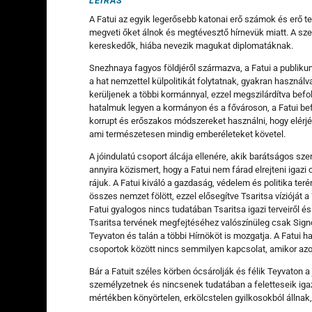
LEÍRÁS
A Fatui az egyik legerősebb katonai erő számok és erő te
megveti őket álnok és megtévesztő hírnevük miatt. A sze
kereskedők, hiába nevezik magukat diplomatáknak.
Snezhnaya fagyos földjéről származva, a Fatui a publikum
a hat nemzettel külpolitikát folytatnak, gyakran haszná
kerüljenek a többi kormánnyal, ezzel megszilárdítva befo
hatalmuk legyen a kormányon és a fővároson, a Fatui b
korrupt és erőszakos módszereket használni, hogy elérjé
ami természetesen mindig emberéleteket követel.
A jóindulatú csoport álcája ellenére, akik barátságos sz
annyira közismert, hogy a Fatui nem fárad elrejteni igaz
rájuk. A Fatui kiváló a gazdaság, védelem és politika te
összes nemzet fölött, ezzel elősegítve Tsaritsa vízióját a
Fatui gyalogos nincs tudatában Tsaritsa igazi terveiről é
Tsaritsa tervének megfejtéséhez valószínüleg csak Signor
Teyvaton és talán a többi Hírnököt is mozgatja. A Fatui h
csoportok között nincs semmilyen kapcsolat, amikor azok
Bár a Fatuit széles körben ócsárolják és félik Teyvaton 
személyzetnek és nincsenek tudatában a feletteseik igaz
mértékben könyörtelen, erkölcstelen gyilkosokból állnak,