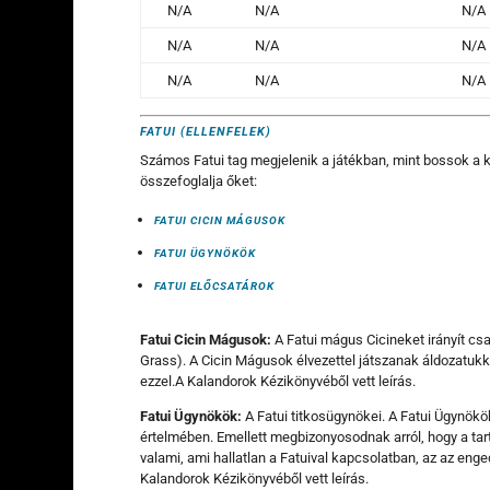
N/A
N/A
N/A
N/A
N/A
N/A
N/A
N/A
N/A
FATUI (ELLENFELEK)
Számos Fatui tag megjelenik a játékban, mint bossok a k
összefoglalja őket:
FATUI CICIN MÁGUSOK
FATUI ÜGYNÖKÖK
FATUI ELŐCSATÁROK
Fatui Cicin Mágusok:
A Fatui mágus Cicineket irányít c
Grass). A Cicin Mágusok élvezettel játszanak áldozatukka
ezzel.A Kalandorok Kézikönyvéből vett leírás.
Fatui Ügynökök
:
A Fatui titkosügynökei. A Fatui Ügynök
értelmében. Emellett megbizonyosodnak arról, hogy a tar
valami, ami hallatlan a Fatuival kapcsolatban, az az eng
Kalandorok Kézikönyvéből vett leírás.