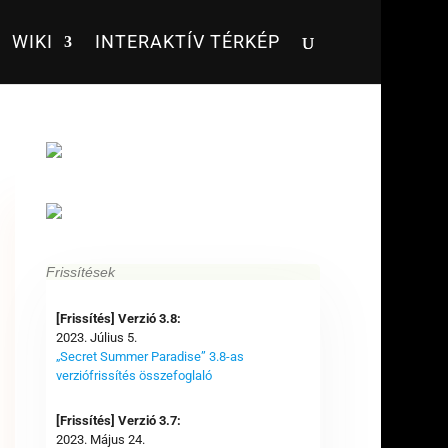
WIKI
INTERAKTÍV TÉRKÉP
Frissítések
[Frissítés] Verzió 3.8:
2023. Július 5.
„Secret Summer Paradise” 3.8-as
verziófrissítés összefoglaló
[Frissítés] Verzió 3.7:
2023. Május 24.