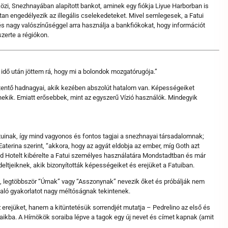
özi, Snezhnayában alapított bankot, aminek egy fiókja Liyue Harborban is
ltan engedélyezik az illegális cselekedeteket. Mivel semlegesek, a Fatui
és nagy valószínűséggel arra használja a bankfiókokat, hogy információt
szerte a régiókon.
idő után jöttem rá, hogy mi a bolondok mozgatórugója.”
ettentő hadnagyai, akik kezében abszolút hatalom van. Képességeiket
tt nekik. Emiatt erősebbek, mint az egyszerű Vízió használók. Mindegyik
uinak, így mind vagyonos és fontos tagjai a snezhnayai társadalomnak;
aterina szerint, “akkora, hogy az agyát eldobja az ember, míg Goth azt
d Hotelt kibérelte a Fatui személyes használatára Mondstadtban és már
deltjeiknek, akik bizonyították képességeiket és erejüket a Fatuiban.
ik, legtöbbször “Úrnak” vagy “Asszonynak” nevezik őket és próbálják nem
való gyakorlatot nagy méltóságnak tekintenek.
 erejüket, hanem a kitüntetésük sorrendjét mutatja – Pedrelino az első és
raikba. A Hírnökök soraiba lépve a tagok egy új nevet és címet kapnak (amit