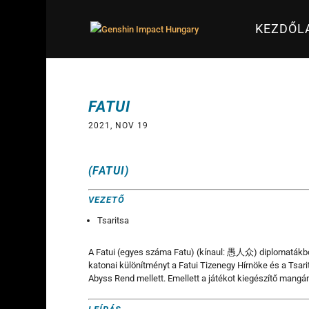
KEZDŐL
FATUI
2021, NOV 19
(FATUI)
VEZETŐ
Tsaritsa
A Fatui (egyes száma Fatu) (kínaul: 愚人众) diplomatákból 
katonai különítményt a Fatui Tizenegy Hírnöke és a Tsari
Abyss Rend mellett. Emellett a játékot kiegészítő mangán