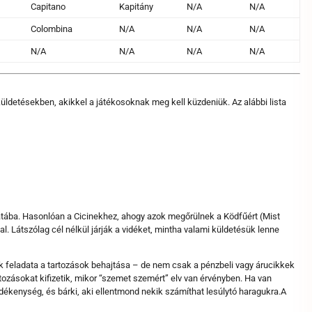
Capitano
Kapitány
N/A
N/A
Colombina
N/A
N/A
N/A
N/A
N/A
N/A
N/A
üldetésekben, akikkel a játékosoknak meg kell küzdeniük. Az alábbi lista
satába. Hasonlóan a Cicinekhez, ahogy azok megőrülnek a Ködfűért (Mist
l. Látszólag cél nélkül járják a vidéket, mintha valami küldetésük lenne
ök feladata a tartozások behajtása – de nem csak a pénzbeli vagy árucikkek
tozásokat kifizetik, mikor “szemet szemért” elv van érvényben. Ha van
edékenység, és bárki, aki ellentmond nekik számíthat lesúlytó haragukra.A