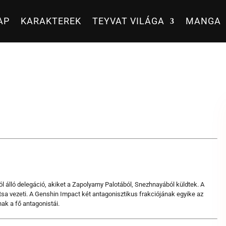
AP
KARAKTEREK
TEYVAT VILÁGA
MANGA
álló delegáció, akiket a Zapolyarny Palotából, Snezhnayából küldtek. A
tsa vezeti. A Genshin Impact két antagonisztikus frakciójának egyike az
ak a fő antagonistái.