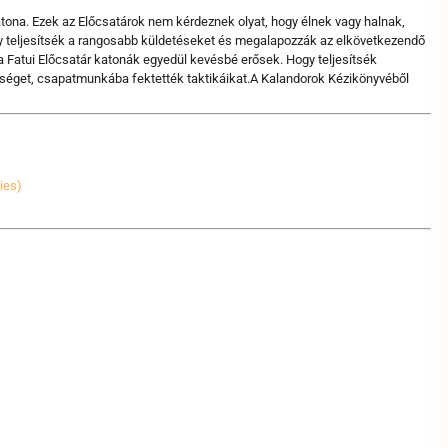
atona. Ezek az Előcsatárok nem kérdeznek olyat, hogy élnek vagy halnak,
gy teljesítsék a rangosabb küldetéseket és megalapozzák az elkövetkezendő
 Fatui Előcsatár katonák egyedül kevésbé erősek. Hogy teljesítsék
eséget, csapatmunkába fektették taktikáikat.A Kalandorok Kézikönyvéből
ies)