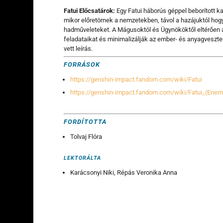
Fatui Előcsatárok
:
Egy Fatui háborús géppel beborított k
mikor előretörnek a nemzetekben, távol a hazájuktól ho
hadműveleteket. A Mágusoktól és Ügynököktől eltérően a
feladataikat és minimalizálják az ember- és anyagveszt
vett leírás.
FORRÁSOK
https://genshin-impact.fandom.com/wiki/Fatui
https://genshin-impact.fandom.com/wiki/Fatui_(Enem
FORDÍTOTTA
Tolvaj Flóra
LEKTORÁLTA
Karácsonyi Niki, Répás Veronika Anna