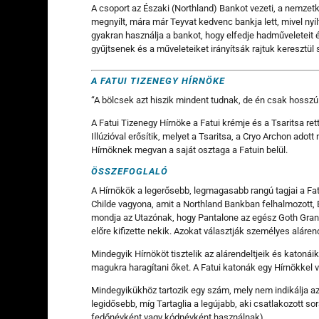
A csoport az Északi (Northland) Bankot vezeti, a nemzetk
megnyílt, mára már Teyvat kedvenc bankja lett, mivel nyí
gyakran használja a bankot, hogy elfedje hadműveleteit 
gyűjtsenek és a műveleteiket irányítsák rajtuk keresztül 
A FATUI TIZENEGY HÍRNÖKE
“A bölcsek azt hiszik mindent tudnak, de én csak hosszú 
A Fatui Tizenegy Hírnöke a Fatui krémje és a Tsaritsa r
Illúzióval erősítik, melyet a Tsaritsa, a Cryo Archon ado
Hírnöknek megvan a saját osztaga a Fatuin belül.
ÖSSZEFOGLALÓ
A Hírnökök a legerősebb, legmagasabb rangú tagjai a Fat
Childe vagyona, amit a Northland Bankban felhalmozott, E
mondja az Utazónak, hogy Pantalone az egész Goth Gran
előre kifizette nekik. Azokat választják személyes aláren
Mindegyik Hírnököt tisztelik az alárendeltjeik és katoná
magukra haragítani őket. A Fatui katonák egy Hírnökkel 
Mindegyikükhöz tartozik egy szám, mely nem indikálja az
legidősebb, míg Tartaglia a legújabb, aki csatlakozott so
fedőnévként vagy kódnévként használnak).