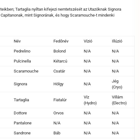
ikben; Tartaglia nyíltan kifejezi nemtetszését az Utazóknak Signora
a Capitanonak, mint Signorának, és hogy Scaramouche-t mindenki
Név
Fedőnév
Vízió
Illúzió
Pedrelino
Bolond
N/A
N/A
Pulcinella
Kétarcú
N/A
N/A
Scaramouche
Csatár
N/A
N/A
Jég
Signora
Hölgy
N/A
(Cryo)
Víz
Villám
Tartaglia
Fiatalúr
(Hydro)
(Electro)
Dottore
Orvos
N/A
N/A
Pantalone
N/A
N/A
N/A
Sandrone
Báb
N/A
N/A