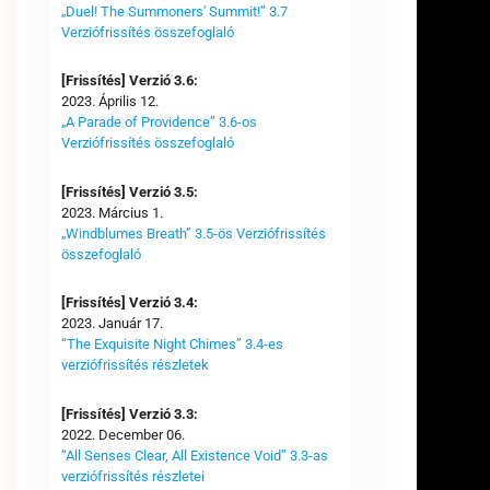
„Duel! The Summoners' Summit!” 3.7
Verziófrissítés összefoglaló
[Frissítés] Verzió 3.6:
2023. Április 12.
„A Parade of Providence” 3.6-os
Verziófrissítés összefoglaló
[Frissítés] Verzió 3.5:
2023. Március 1.
„Windblumes Breath” 3.5-ös Verziófrissítés
összefoglaló
[Frissítés] Verzió 3.4:
2023. Január 17.
“The Exquisite Night Chimes” 3.4-es
verziófrissítés részletek
[Frissítés] Verzió 3.3:
2022. December 06.
“All Senses Clear, All Existence Void” 3.3-as
verziófrissítés részletei