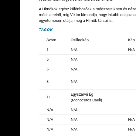
A Hírnökök egész különbözőek a módszereikben és nézete
módszereiről, míg Viktor kimondja, hogy inkább dolgozn
egyetemesen utálja, még a Hírnök társai is.
TAGOK
Szám
Csillagkép
Kép
1
N/A
N/A
5
N/A
6
N/A
8
N/A
Egyszarvú Ég
11
(Monoceros Caeli)
N/A
N/A
N/A
N/A
N/A
N/A
N/A
N/A