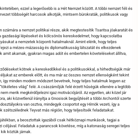
kintetében, ezzel a legerősebb is a Hét Nemzet között. A többi nemzet féli és
rvezet többségét harcosok alkotják, mintsem bürokraták, politikusok vagy
 számára a nemzet politikai része, akik megtestesítik Tsaritsa jóakaratát és
lva gazdasági lépéseket és kölcsönös kereskedelmet, hogy kapcsolatba
lyásukat a nemzetek központi hatalmaknál. Amint elérik, hogy teljes
efejezi a mézes-mázasság és diplomatikusság látszatát és elkezdenek
k amit akarnak, gyakran magas adót és embertelen követeléseket állítva,
erződéseket kötnek a kereskedőkkel és a politikusokkal, a hírhedtségük már
i céljukat az emberek előtt, és ma már az összes nemzet ellenségként tekint
rén, így minden modern módszert bevetnek, hogy teljes hatalmuk legyen az
 “tökéletes világ” felé. A császárnőjük felé érzett hűségük ellenére a legtöbb
s nem merik megkérdőjelezni igaz motivációjáról. Az egyetlen, aki közel jár
a, aki közvetlenül írányítja a Gnosisok begyűjtését a többi Archontól szerte
adosztályokra van osztva, mindegyik csoportot egy Hírnök vezeti, így a
 szétszélednek Teyvat más régióin, hogy teljesítsék feladataikat.
a játékban, a beosztottak igazából csak hétköznapi munkások, tagjai a
i céljával. Feladatuk a parancsok követése, míg a katonaság seregei teljes
 kik köztük járnak.