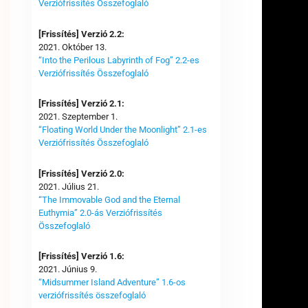
Verziófrissítés Összefoglaló
[Frissítés] Verzió 2.2:
2021. Október 13.
“Into the Perilous Labyrinth of Fog” 2.2-es
Verziófrissítés Összefoglaló
[Frissítés] Verzió 2.1:
2021. Szeptember 1.
“Floating World Under the Moonlight” 2.1-es
Verziófrissítés Összefoglaló
[Frissítés] Verzió 2.0:
2021. Július 21.
“The Immovable God and the Eternal
Euthymia” 2.0-ás Verziófrissítés
Összefoglaló
[Frissítés] Verzió 1.6:
2021. Június 9.
“Midsummer Island Adventure” 1.6-os
verziófrissítés összefoglaló