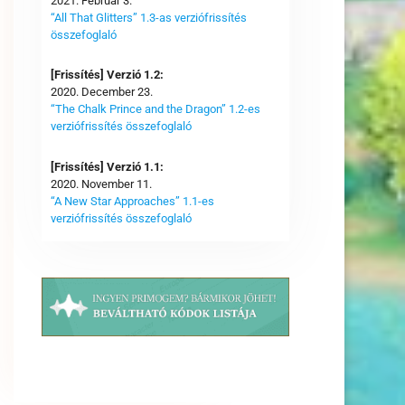
2021. Február 3.
“All That Glitters” 1.3-as verziófrissítés
összefoglaló
[Frissítés] Verzió 1.2:
2020. December 23.
“The Chalk Prince and the Dragon” 1.2-es
verziófrissítés összefoglaló
[Frissítés] Verzió 1.1:
2020. November 11.
“A New Star Approaches” 1.1-es
verziófrissítés összefoglaló