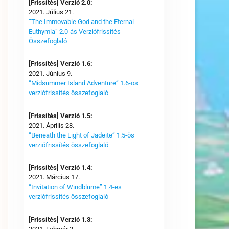
[Frissítés] Verzió 2.0:
2021. Július 21.
“The Immovable God and the Eternal
Euthymia” 2.0-ás Verziófrissítés
Összefoglaló
[Frissítés] Verzió 1.6:
2021. Június 9.
“Midsummer Island Adventure” 1.6-os
verziófrissítés összefoglaló
[Frissítés] Verzió 1.5:
2021. Április 28.
“Beneath the Light of Jadeite” 1.5-ös
verziófrissítés összefoglaló
[Frissítés] Verzió 1.4:
2021. Március 17.
“Invitation of Windblume” 1.4-es
verziófrissítés összefoglaló
[Frissítés] Verzió 1.3: