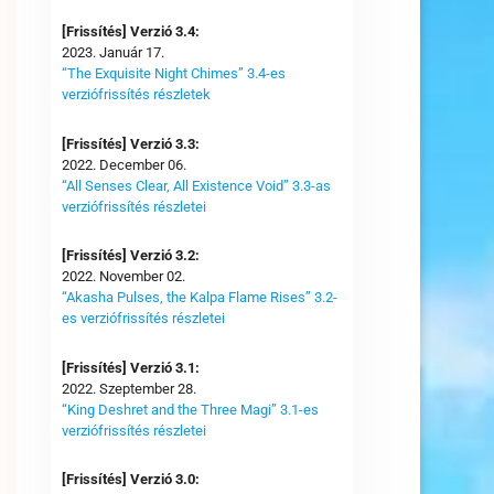
[Frissítés] Verzió 3.4:
2023. Január 17.
“The Exquisite Night Chimes” 3.4-es
verziófrissítés részletek
[Frissítés] Verzió 3.3:
2022. December 06.
“All Senses Clear, All Existence Void” 3.3-as
verziófrissítés részletei
[Frissítés] Verzió 3.2:
2022. November 02.
“Akasha Pulses, the Kalpa Flame Rises” 3.2-
es verziófrissítés részletei
[Frissítés] Verzió 3.1:
2022. Szeptember 28.
“King Deshret and the Three Magi” 3.1-es
verziófrissítés részletei
[Frissítés] Verzió 3.0: