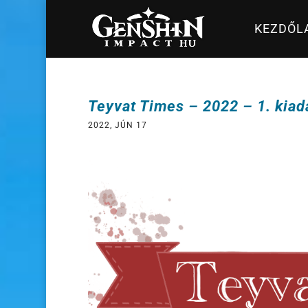
KEZDŐL
Teyvat Times – 2022 – 1. kiad
2022, JÚN 17