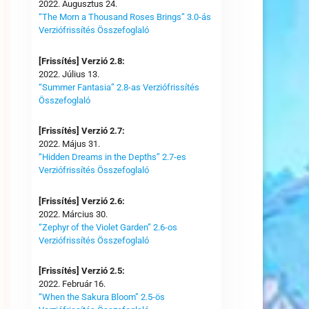
2022. Augusztus 24.
“The Morn a Thousand Roses Brings” 3.0-ás
Verziófrissítés Összefoglaló
[Frissítés] Verzió 2.8:
2022. Július 13.
“Summer Fantasia” 2.8-as Verziófrissítés
Összefoglaló
[Frissítés] Verzió 2.7:
2022. Május 31.
“Hidden Dreams in the Depths” 2.7-es
Verziófrissítés Összefoglaló
[Frissítés] Verzió 2.6:
2022. Március 30.
“Zephyr of the Violet Garden” 2.6-os
Verziófrissítés Összefoglaló
[Frissítés] Verzió 2.5:
2022. Február 16.
“When the Sakura Bloom” 2.5-ös