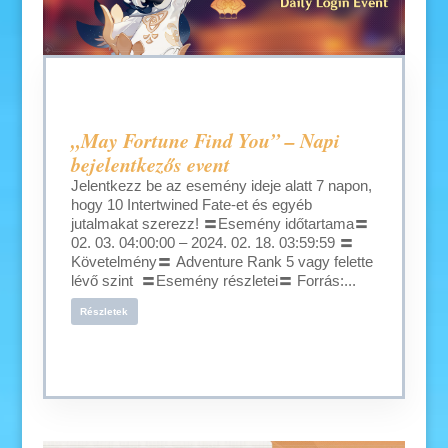
„May Fortune Find You” – Napi
bejelentkezős event
Jelentkezz be az esemény ideje alatt 7 napon,
hogy 10 Intertwined Fate-et és egyéb
jutalmakat szerezz! 〓Esemény időtartama〓
02. 03. 04:00:00 – 2024. 02. 18. 03:59:59 〓
Követelmény〓 Adventure Rank 5 vagy felette
lévő szint 〓Esemény részletei〓 Forrás:...
Részletek