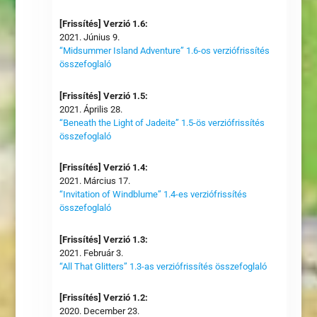
[Frissítés] Verzió 1.6:
2021. Június 9.
“Midsummer Island Adventure” 1.6-os verziófrissítés
összefoglaló
[Frissítés] Verzió 1.5:
2021. Április 28.
“Beneath the Light of Jadeite” 1.5-ös verziófrissítés
összefoglaló
[Frissítés] Verzió 1.4:
2021. Március 17.
“Invitation of Windblume” 1.4-es verziófrissítés
összefoglaló
[Frissítés] Verzió 1.3:
2021. Február 3.
“All That Glitters” 1.3-as verziófrissítés összefoglaló
[Frissítés] Verzió 1.2:
2020. December 23.