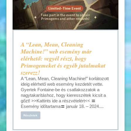
A “Lean, Mean, Cleaning
Machine!” web esemény már
elérhető: vegyél részt, hogy
Primogemeket és egyéb jutalmakat
szerezz!
A “Lean, Mean, Cleaning Machine!” korlátozott
ideig elérhető web esemény kezdetét vette.
Gyertek Fontaine-be és csatlakozzatok a
nagytakarításhoz, hogy kieresszétek kicsit a
gőzt! >>Kattints ide a részvételért<< 〓
Esemény időtartama〓 január 18. – 2024....
Részletek