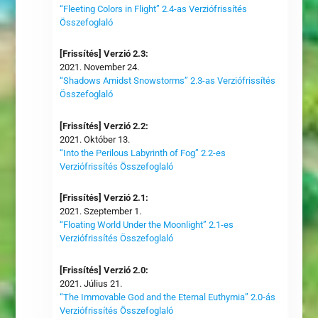
“Fleeting Colors in Flight” 2.4-as Verziófrissítés
Összefoglaló
[Frissítés] Verzió 2.3:
2021. November 24.
“Shadows Amidst Snowstorms” 2.3-as Verziófrissítés
Összefoglaló
[Frissítés] Verzió 2.2:
2021. Október 13.
“Into the Perilous Labyrinth of Fog” 2.2-es
Verziófrissítés Összefoglaló
[Frissítés] Verzió 2.1:
2021. Szeptember 1.
“Floating World Under the Moonlight” 2.1-es
Verziófrissítés Összefoglaló
[Frissítés] Verzió 2.0:
2021. Július 21.
“The Immovable God and the Eternal Euthymia” 2.0-ás
Verziófrissítés Összefoglaló