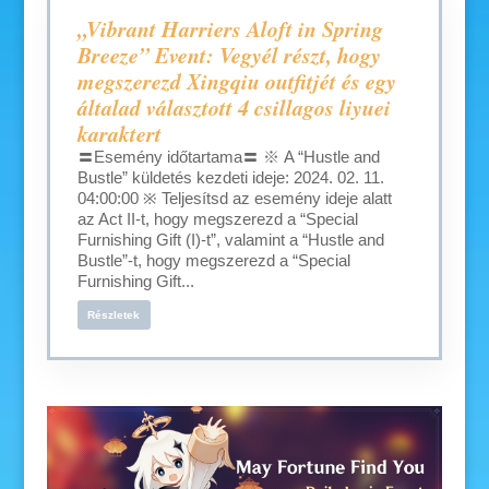
„Vibrant Harriers Aloft in Spring
Breeze” Event: Vegyél részt, hogy
megszerezd Xingqiu outfitjét és egy
általad választott 4 csillagos liyuei
karaktert
〓Esemény időtartama〓 ※ A “Hustle and
Bustle” küldetés kezdeti ideje: 2024. 02. 11.
04:00:00 ※ Teljesítsd az esemény ideje alatt
az Act II-t, hogy megszerezd a “Special
Furnishing Gift (I)-t”, valamint a “Hustle and
Bustle”-t, hogy megszerezd a “Special
Furnishing Gift...
Részletek