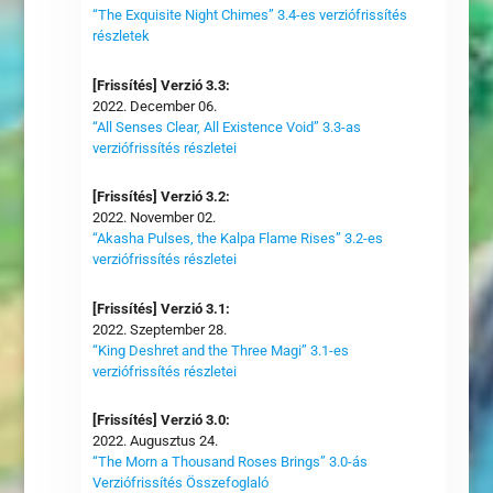
“The Exquisite Night Chimes” 3.4-es verziófrissítés
részletek
[Frissítés] Verzió 3.3:
2022. December 06.
“All Senses Clear, All Existence Void” 3.3-as
verziófrissítés részletei
[Frissítés] Verzió 3.2:
2022. November 02.
“Akasha Pulses, the Kalpa Flame Rises” 3.2-es
verziófrissítés részletei
[Frissítés] Verzió 3.1:
2022. Szeptember 28.
“King Deshret and the Three Magi” 3.1-es
verziófrissítés részletei
[Frissítés] Verzió 3.0:
2022. Augusztus 24.
“The Morn a Thousand Roses Brings” 3.0-ás
Verziófrissítés Összefoglaló