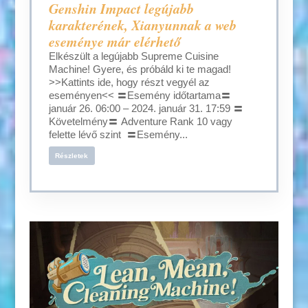
Genshin Impact legújabb
karakterének, Xianyunnak a web
eseménye már elérhető
Elkészült a legújabb Supreme Cuisine
Machine! Gyere, és próbáld ki te magad!
>>Kattints ide, hogy részt vegyél az
eseményen<< 〓Esemény időtartama〓
január 26. 06:00 – 2024. január 31. 17:59 〓
Követelmény〓 Adventure Rank 10 vagy
felette lévő szint 〓Esemény...
Részletek