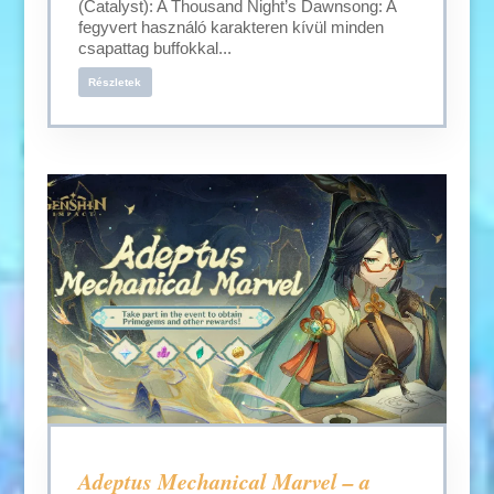
(Catalyst): A Thousand Night’s Dawnsong: A
fegyvert használó karakteren kívül minden
csapattag buffokkal...
Részletek
Adeptus Mechanical Marvel – a